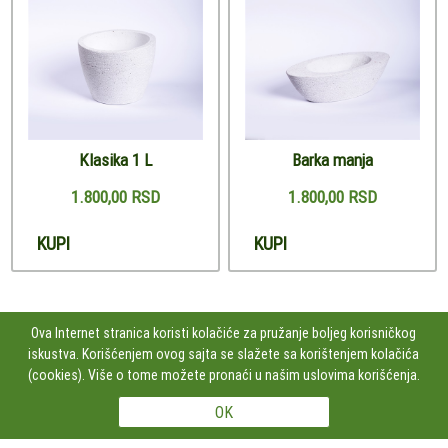
Klasika 1 L
Barka manja
1.800,00 RSD
1.800,00 RSD
KUPI
KUPI
Ova Internet stranica koristi kolačiće za pružanje boljeg korisničkog
iskustva. Korišćenjem ovog sajta se slažete sa korištenjem kolačića
PRATITE NAS
(cookies). Više o tome možete pronaći u našim uslovima korišćenja.
Studio Kamen Dizajn doo Čumićeva 2, lok.43, 11000 BEOGRAD, Srbija
+381606100252
Copyright 2026 Studio Kamen Dizajn doo Sva prava su zadržana. Powered by