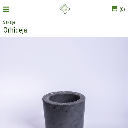
(
0
)
Saksije
Orhideja