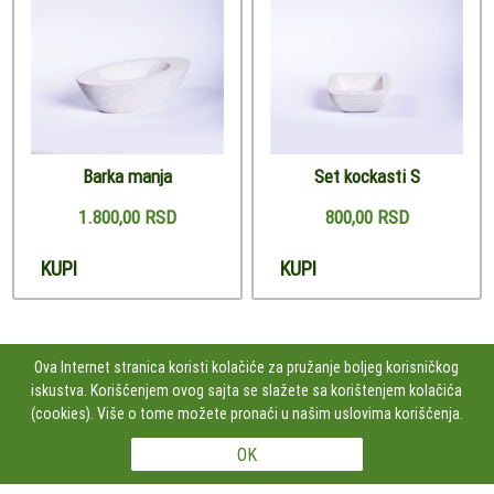
Barka manja
Set kockasti S
1.800,00 RSD
800,00 RSD
KUPI
KUPI
Ova Internet stranica koristi kolačiće za pružanje boljeg korisničkog
iskustva. Korišćenjem ovog sajta se slažete sa korištenjem kolačića
PRATITE NAS
(cookies). Više o tome možete pronaći u našim uslovima korišćenja.
Studio Kamen Dizajn doo Čumićeva 2, lok.43, 11000 BEOGRAD, Srbija
+381606100252
Copyright 2026 Studio Kamen Dizajn doo Sva prava su zadržana. Powered by