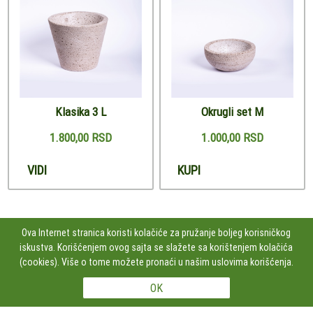
Klasika 3 L
Okrugli set M
1.800,00 RSD
1.000,00 RSD
VIDI
KUPI
Ova Internet stranica koristi kolačiće za pružanje boljeg korisničkog
iskustva. Korišćenjem ovog sajta se slažete sa korištenjem kolačića
PRATITE NAS
(cookies). Više o tome možete pronaći u našim uslovima korišćenja.
Studio Kamen Dizajn doo Čumićeva 2, lok.43, 11000 BEOGRAD, Srbija
+381606100252
Copyright 2026 Studio Kamen Dizajn doo Sva prava su zadržana. Powered by