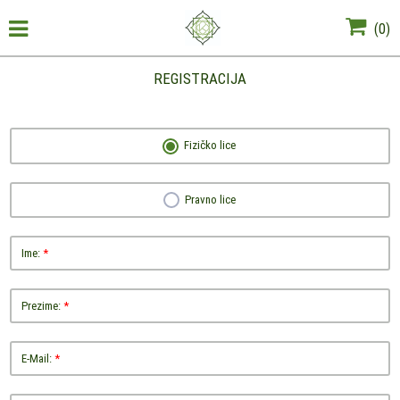
(
0
)
REGISTRACIJA
Fizičko lice
Pravno lice
Ime:
*
Prezime:
*
E-Mail:
*