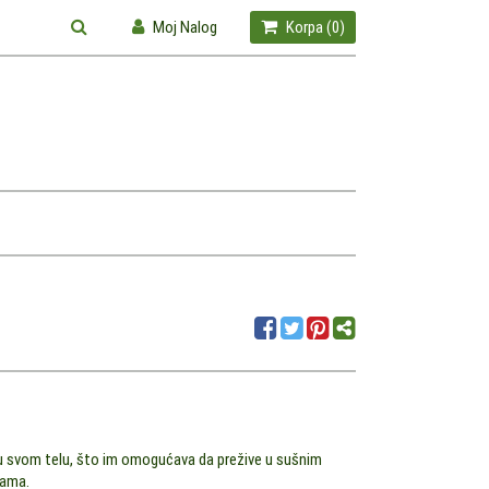
Moj Nalog
Korpa (
0
)
u u svom telu, što im omogućava da prežive u sušnim
nama.