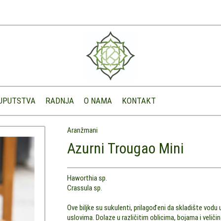
UPUTSTVA
RADNJA
O NAMA
KONTAKT
Aranžmani
Azurni Trougao Mini
Haworthia sp.
Crassula sp.
Ove biljke su sukulenti, prilagođeni da skladište vod
uslovima. Dolaze u različitim oblicima, bojama i veliči