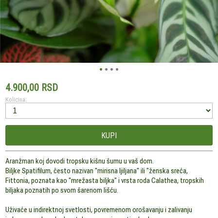
4.900,00 RSD
Kolicina:
KUPI
Aranžman koj dovodi tropsku kišnu šumu u vaš dom.
Biljke Spatifilum, često nazivan "mirisna ljiljana" ili "ženska sreća,
Fittonia, poznata kao "mrežasta biljka" i vrsta roda Calathea, tropskih
biljaka poznatih po svom šarenom lišću.
Uživaće u indirektnoj svetlosti, povremenom orošavanju i zalivanju