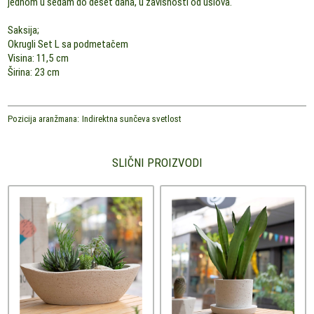
jednom u sedam do deset dana, u zavisnosti od uslova.
Saksija;
Okrugli Set L sa podmetačem
Visina: 11,5 cm
Širina: 23 cm
Pozicija aranžmana:
Indirektna sunčeva svetlost
SLIČNI PROIZVODI